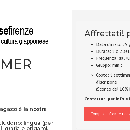
Affrettati! 
Data d’inizio: 29
Durata: 1 o 2 se
Frequenza: dal lu
MMER
Gruppo: min 3
Costo: 1 settima
d’iscrizione
(Sconto del 10% in
Contattaci per info e 
agazzi
è la nostra
Compila il form e ricev
cludono: lingua (per
ligrafia e origami,