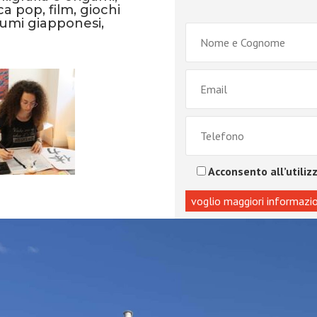
ca pop, film, giochi
stumi giapponesi,
Acconsento all’utilizz